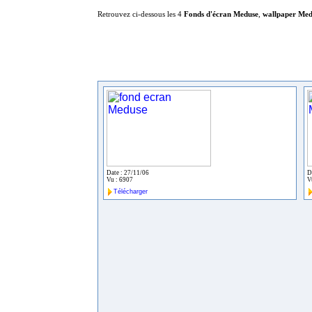
Retrouvez ci-dessous les 4
Fonds d'écran Meduse
,
wallpaper Med
Date : 27/11/06
D
Vu : 6907
V
Télécharger