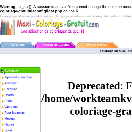
Warning
: ini_set(): A session is active. You cannot change the session module
coloriage-gratuit/laconfig/idst.php
on line
6
Coloriage gratuit, coloriage gratuit meduse - coloriage gratuit enfant meduse - dessin gratuit meduse - téléchar
Coloriage
Recette de Cuisine
Fonds d'ecran
coloriage meduse, de
Coloriage
Alphabet et nombre
Deprecated
: 
Animaux
Créature
/home/workteamkv/
Divers
Fetes
Vacances
coloriage-gra
Pour les petits
Métiers
Nature
Sport