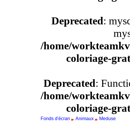
Deprecated
: mysq
mys
/home/workteamkv/
coloriage-gra
Deprecated
: Funct
/home/workteamkv/
coloriage-gra
Fonds d'écran
Animaux
Meduse