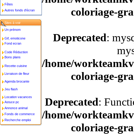
Fêtes
coloriage-gra
Autres fonds d'écran
Sites à voir
Un prénom
Deprecated
: mysq
Gif, emoticone
Fond ecran
mys
Code Réduction
Bons plans
/home/workteamkv/
Recette cuisine
coloriage-gra
Livraison de fleur
Agenda brocante
Jeu flash
Location vacances
Deprecated
: Funct
Astuce pc
Annonce animal
/home/workteamkv/
Fonds de commerce
Recherche emploi
coloriage-gra