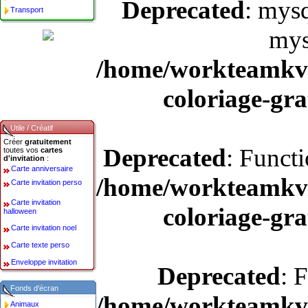
Deprecated
: mysq
Transport
mys
/home/workteamkv/
coloriage-gra
Utile / Créatif
Créer
gratuitement
Deprecated
: Funct
toutes vos
cartes
d'invitation
:
Carte anniversaire
/home/workteamkv/
Carte invitation perso
Carte invitation
coloriage-gra
halloween
Carte invitation noel
Carte texte perso
Enveloppe invitation
Deprecated
: 
Fonds d'écran
/home/workteamkv/
Animaux