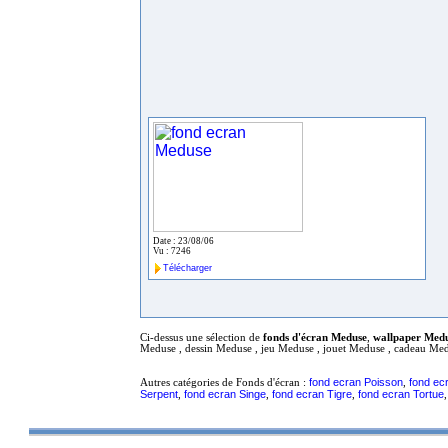
Date : 23/08/06
Vu : 7246
Télécharger
Ci-dessus une sélection de
fonds d'écran Meduse
,
wallpaper Med
Meduse , dessin Meduse , jeu Meduse , jouet Meduse , cadeau Me
fond ecran Poisson
fond ec
Autres catégories de Fonds d'écran :
,
Serpent
fond ecran Singe
fond ecran Tigre
fond ecran Tortue
,
,
,