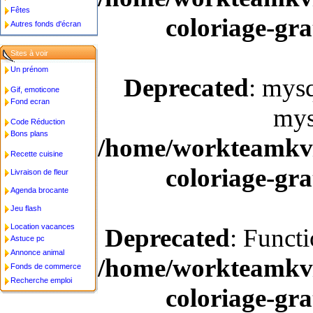
Fêtes
coloriage-gra
Autres fonds d'écran
Sites à voir
Un prénom
Deprecated
: mysq
Gif, emoticone
Fond ecran
mys
Code Réduction
Bons plans
/home/workteamkv/
Recette cuisine
coloriage-gra
Livraison de fleur
Agenda brocante
Jeu flash
Location vacances
Deprecated
: Funct
Astuce pc
Annonce animal
/home/workteamkv/
Fonds de commerce
Recherche emploi
coloriage-gra