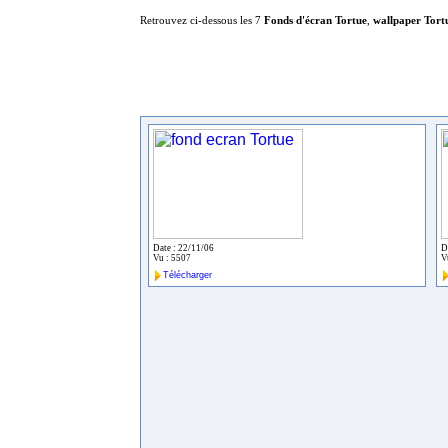
Retrouvez ci-dessous les 7
Fonds d'écran Tortue
,
wallpaper Tort
Date : 22/11/06
D
Vu : 5507
V
Télécharger