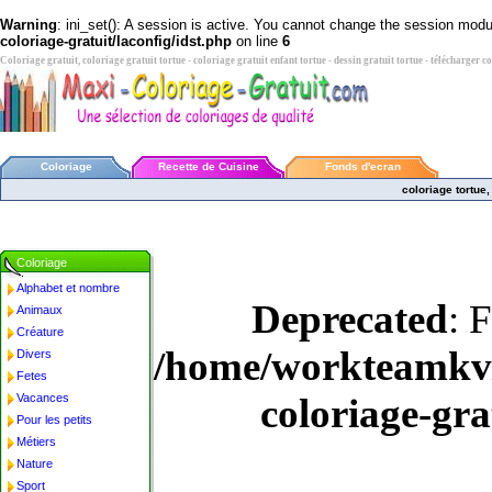
Warning
: ini_set(): A session is active. You cannot change the session module
coloriage-gratuit/laconfig/idst.php
on line
6
Coloriage gratuit, coloriage gratuit tortue - coloriage gratuit enfant tortue - dessin gratuit tortue - télécharger c
Coloriage
Recette de Cuisine
Fonds d'ecran
coloriage tortue,
Coloriage
Alphabet et nombre
Deprecated
: 
Animaux
Créature
/home/workteamkv/
Divers
Fetes
Vacances
coloriage-gra
Pour les petits
Métiers
Nature
Sport