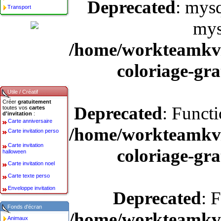
Deprecated
: mysq
Transport
mys
/home/workteamkv/
coloriage-gra
Utile / Créatif
Créer
gratuitement
Deprecated
: Funct
toutes vos
cartes
d'invitation
:
Carte anniversaire
/home/workteamkv/
Carte invitation perso
Carte invitation
coloriage-gra
halloween
Carte invitation noel
Carte texte perso
Enveloppe invitation
Deprecated
: 
Fonds d'écran
/home/workteamkv/
Animaux