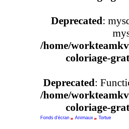
Deprecated
: mysq
mys
/home/workteamkv/
coloriage-gra
Deprecated
: Funct
/home/workteamkv/
coloriage-gra
Fonds d'écran
Animaux
Tortue