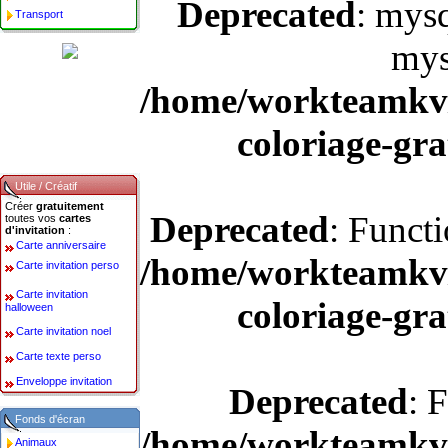
Deprecated
: mysq
Transport
mys
/home/workteamkv/
coloriage-gra
Utile / Créatif
Créer
gratuitement
Deprecated
: Funct
toutes vos
cartes
d'invitation
:
Carte anniversaire
/home/workteamkv/
Carte invitation perso
Carte invitation
coloriage-gra
halloween
Carte invitation noel
Carte texte perso
Enveloppe invitation
Deprecated
: 
Fonds d'écran
/home/workteamkv/
Animaux