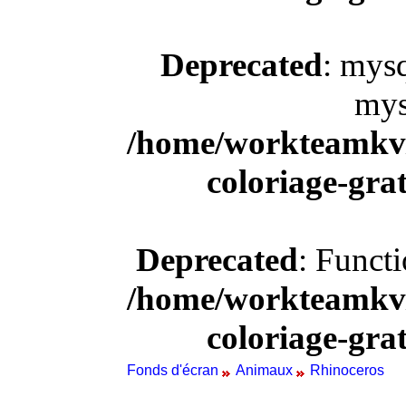
Deprecated
: mysq
mys
/home/workteamkv/
coloriage-gra
Deprecated
: Funct
/home/workteamkv/
coloriage-gra
Fonds d'écran
Animaux
Rhinoceros