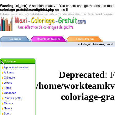
Warning
: ini_set(): A session is active. You cannot change the session module
coloriage-gratuit/laconfig/idst.php
on line
6
Coloriage gratuit, coloriage gratuit rhinoceros - coloriage gratuit enfant rhinoceros - dessin gratuit rhinoceros 
Coloriage
Recette de Cuisine
Fonds d'ecran
coloriage rhinoceros, dessin
Coloriage
Alphabet et nombre
Deprecated
: 
Animaux
Créature
/home/workteamkv/
Divers
Fetes
Vacances
coloriage-gra
Pour les petits
Métiers
Nature
Sport