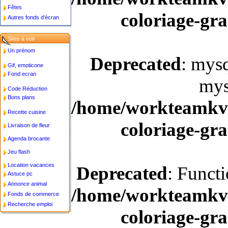
Fêtes
coloriage-gra
Autres fonds d'écran
Sites à voir
Un prénom
Deprecated
: mysq
Gif, emoticone
Fond ecran
mys
Code Réduction
Bons plans
/home/workteamkv/
Recette cuisine
coloriage-gra
Livraison de fleur
Agenda brocante
Jeu flash
Location vacances
Deprecated
: Funct
Astuce pc
Annonce animal
/home/workteamkv/
Fonds de commerce
Recherche emploi
coloriage-gra