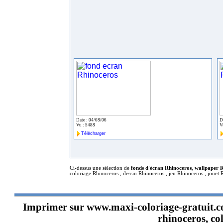
Date : 04/08/06
D
Vu : 5488
V
Télécharger
Ci-dessus une sélection de
fonds d'écran Rhinoceros
,
wallpaper 
coloriage Rhinoceros , dessin Rhinoceros , jeu Rhinoceros , jouet
Imprimer sur
www.maxi-coloriage-gratuit.
rhinoceros, co