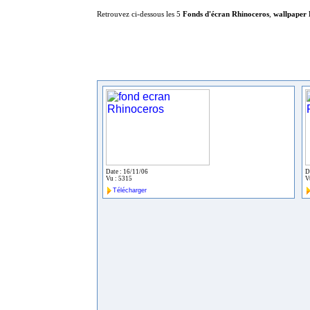
Retrouvez ci-dessous les 5
Fonds d'écran Rhinoceros
,
wallpaper 
Date : 16/11/06
D
Vu : 5315
V
Télécharger