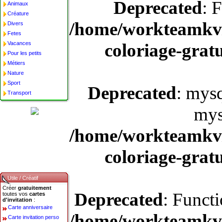
Deprecated
: 
Animaux
Créature
/home/workteamkv/
Divers
Fetes
Vacances
coloriage-gratu
Pour les petits
Métiers
Nature
Sport
Deprecated
: mysq
Transport
mys
/home/workteamkv/
coloriage-gratu
Utile / Créatif
Créer
gratuitement
Deprecated
: Funct
toutes vos
cartes
d'invitation
:
Carte anniversaire
/home/workteamkv/
Carte invitation perso