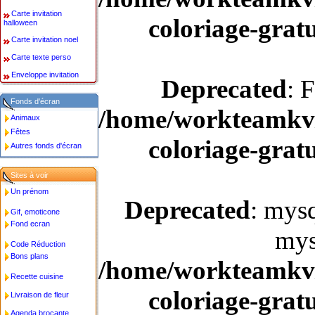
Carte invitation
coloriage-gratu
halloween
Carte invitation noel
Carte texte perso
Enveloppe invitation
Deprecated
: 
Fonds d'écran
/home/workteamkv/
Animaux
Fêtes
coloriage-gratu
Autres fonds d'écran
Sites à voir
Un prénom
Deprecated
: mysq
Gif, emoticone
Fond ecran
mys
Code Réduction
Bons plans
/home/workteamkv/
Recette cuisine
coloriage-gratu
Livraison de fleur
Agenda brocante