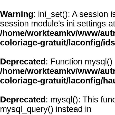
Warning
: ini_set(): A session
session module's ini settings at
/home/workteamkv/www/autre
coloriage-gratuit/laconfig/id
Deprecated
: Function mysql()
/home/workteamkv/www/autre
coloriage-gratuit/laconfig/ha
Deprecated
: mysql(): This fun
mysql_query() instead in