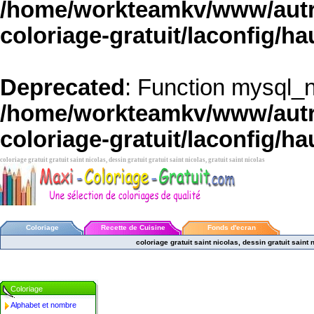
/home/workteamkv/www/autre
coloriage-gratuit/laconfig/ha
Deprecated
: Function mysql_
/home/workteamkv/www/autre
coloriage-gratuit/laconfig/ha
coloriage gratuit gratuit saint nicolas, dessin gratuit gratuit saint nicolas, gratuit saint nicolas
Coloriage
Recette de Cuisine
Fonds d'ecran
coloriage gratuit saint nicolas, dessin gratuit saint 
Coloriage
Alphabet et nombre