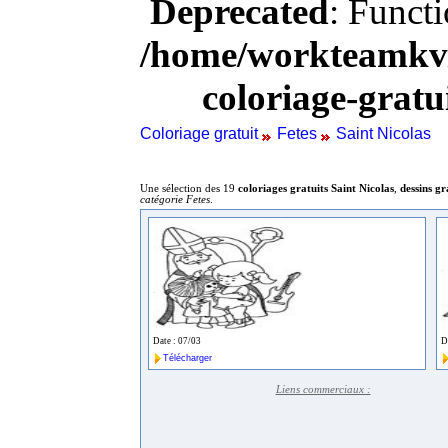
Deprecated
: Funct
/home/workteamkv/
coloriage-gratu
Coloriage gratuit
Fetes
Saint Nicolas
Une sélection des 19
coloriages gratuits Saint Nicolas
,
dessins gr
catégorie Fetes
.
Date : 07/03
D
Télécharger
Liens commerciaux :