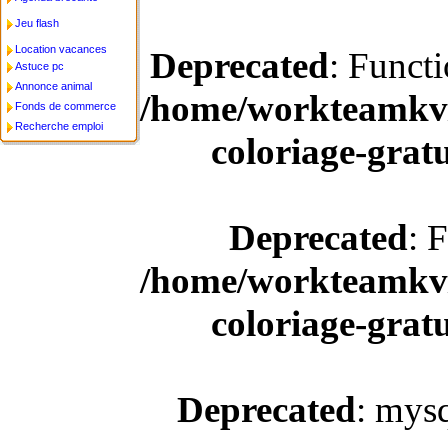
Jeu flash
Location vacances
Deprecated
: Funct
Astuce pc
Annonce animal
/home/workteamkv/
Fonds de commerce
Recherche emploi
coloriage-gratu
Deprecated
: 
/home/workteamkv/
coloriage-gratu
Deprecated
: mysq